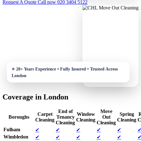
Request A Quote
Call now 020 3404 5122
Coverage in London
End of
Move
Carpet
Window
Spring
R
Boroughs
Tenancy
Out
Cleaning
Cleaning
Cleaning
C
Cleaning
Cleaning
Fulham
✔
✔
✔
✔
✔
Wimbledon
✔
✔
✔
✔
✔