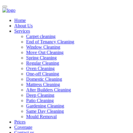
Home
About Us
Services
Carpet cleaning
End of Tenancy Cleaning
Window Cleaning
Move Out Cleaning
Spring Cleaning
Regular Cleaning
Oven Cleaning
One-off Cleaning
Domestic Cleaning
Mattress Cleaning
After Builders Cleaning
Deep Cleaning
Patio Cleaning
Gardening Cleaning
Same Day Cleaning
Mould Removal
Prices
Coverage
Contact us