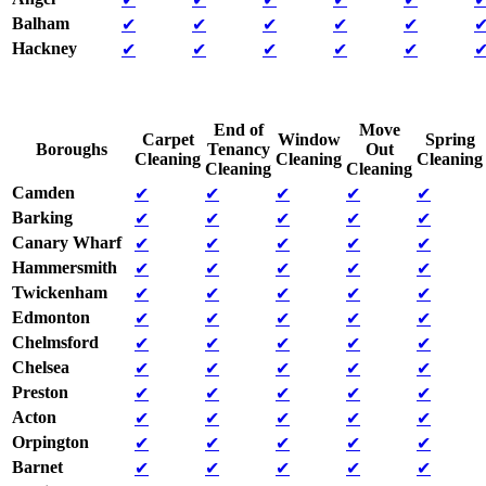
Balham
✔
✔
✔
✔
✔
Hackney
✔
✔
✔
✔
✔
End of
Move
Carpet
Window
Spring
Boroughs
Tenancy
Out
Cleaning
Cleaning
Cleaning
Cleaning
Cleaning
Camden
✔
✔
✔
✔
✔
Barking
✔
✔
✔
✔
✔
Canary Wharf
✔
✔
✔
✔
✔
Hammersmith
✔
✔
✔
✔
✔
Twickenham
✔
✔
✔
✔
✔
Edmonton
✔
✔
✔
✔
✔
Chelmsford
✔
✔
✔
✔
✔
Chelsea
✔
✔
✔
✔
✔
Preston
✔
✔
✔
✔
✔
Acton
✔
✔
✔
✔
✔
Orpington
✔
✔
✔
✔
✔
Barnet
✔
✔
✔
✔
✔